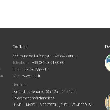
Contact
De
685 route de La Roseyre – 06390 Contes
Téléphone :
+33 (0)4 93 91 60 60
s
Email :
contact@paal.fr
uis
Web :
www.paal.fr
Horaires :
Du lundi au vendredi (8h-12h | 14h-17h)
Enlèvement marchandises
LUNDI | MARDI | MERCREDI | JEUDI | VENDREDI 8h-