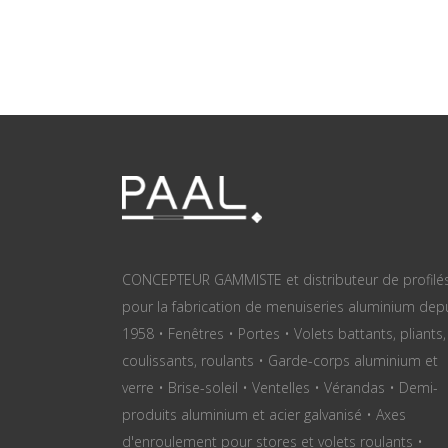
CONCEPTEUR GAMMISTE et distributeur de profilé
pour la fabrication de menuiseries aluminium dep
1958 • Fenêtres • Portes • Volets battants, pliants,
coulissants, roulants • Garde-corps aluminium et
verre • Brise-soleil • Ventelles • Vérandas • Demi-
produits aluminium et acier galvanisé • Axes
d'enroulement pour stores et volets roulants •