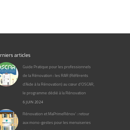
rniers articles
Guide Pratique pour les professionnels
de la Rénovation : les RAR (Référents
d’Aide à la Rénovation) au cœur d’OSCAR,
le programme dédié à la Rénovation
6 JUIN 2024
Rénovation et MaPrimeRénov’ : retour
aux mono-gestes pour les menuiseries