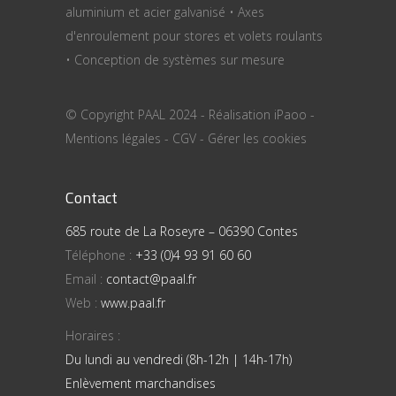
aluminium et acier galvanisé • Axes
d'enroulement pour stores et volets roulants
• Conception de systèmes sur mesure
© Copyright PAAL 2024 - Réalisation
iPaoo
-
Mentions légales
-
CGV
-
Gérer les cookies
Contact
685 route de La Roseyre – 06390 Contes
Téléphone :
+33 (0)4 93 91 60 60
Email :
contact@paal.fr
Web :
www.paal.fr
Horaires :
Du lundi au vendredi (8h-12h | 14h-17h)
Enlèvement marchandises