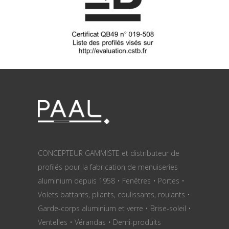
CONCEPTEUR GAMMISTE et distributeur de
profilés pour la fabrication de menuiseries
aluminium depuis 1958 • Fenêtres • Portes •
Volets battants, pliants, coulissants, roulants •
Garde-corps aluminium et verre • Brise-soleil •
Ventelles • Vérandas • Demi-produits