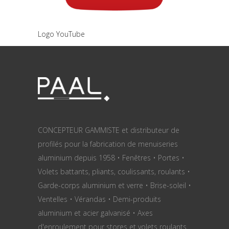
Logo YouTube
CONCEPTEUR GAMMISTE et distributeur de
profilés pour la fabrication de menuiseries
aluminium depuis 1958 • Fenêtres • Portes •
Volets battants, pliants, coulissants, roulants •
Garde-corps aluminium et verre • Brise-soleil •
Ventelles • Vérandas • Demi-produits
aluminium et acier galvanisé • Axes
d'enroulement pour stores et volets roulants