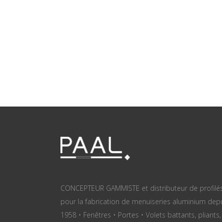
CONCEPTEUR GAMMISTE et distributeur de profilé
pour la fabrication de menuiseries aluminium dep
1958 • Fenêtres • Portes • Volets battants, pliants,