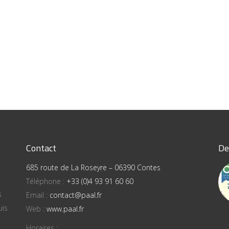
Contact
De
685 route de La Roseyre – 06390 Contes
Téléphone :
+33 (0)4 93 91 60 60
s
Email :
contact@paal.fr
uis
Web :
www.paal.fr
Horaires :