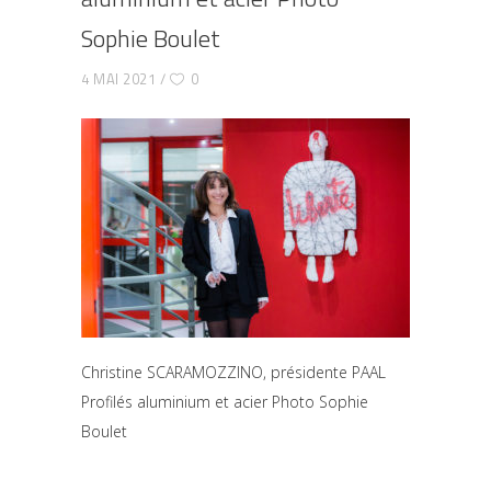
Sophie Boulet
CHRISTINE SCARAMOZZINO, PRÉSIDENTE PAAL
PROFILÉS ALUMINIUM ET ACIER PHOTO SOPHIE
4 MAI 2021
0
BOULET
Christine SCARAMOZZINO, présidente PAAL
Profilés aluminium et acier Photo Sophie
Boulet