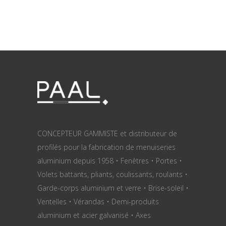
CONCEPTEUR GAMMISTE et distributeur de
profilés pour la fabrication de menuiseries
aluminium depuis 1958 • Fenêtres • Portes •
Volets battants, pliants, coulissants, roulants •
Garde-corps aluminium et verre • Brise-soleil •
Ventelles • Vérandas • Demi-produits
aluminium et acier galvanisé • Axes