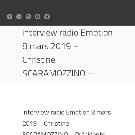
interview radio Emotion
8 mars 2019 –
Christine
SCARAMOZZINO –
Présidente PAAL
HOME
ACTUALITÉ
CHRISTINE SCARAMOZZINO, PRÉSIDENTE DE
PAAL, SUR LES ONDES
interview radio Emotion 8 mars
INTERVIEW RADIO EMOTION 8 MARS 2019 –
2019 – Christine
CHRISTINE SCARAMOZZINO – PRÉSIDENTE
SCARAMOZZINO – Présidente
PAAL