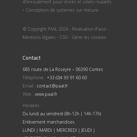
d'enroulement pour stores et volets roulants
• Conception de systèmes sur mesure
© Copyright PAAL 2024 - Réalisation
iPaoo
-
Mentions légales
-
CGV
-
Gérer les cookies
Contact
685 route de La Roseyre – 06390 Contes
Téléphone :
+33 (0)4 93 91 60 60
Email :
contact@paal.fr
Web :
www.paal.fr
Horaires :
Du lundi au vendredi (8h-12h | 14h-17h)
Enlèvement marchandises
LUNDI | MARDI | MERCREDI | JEUDI |