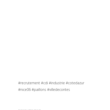
#recrutement #cdi #industrie #cotedazur
#nice06 #paillons #villedecontes