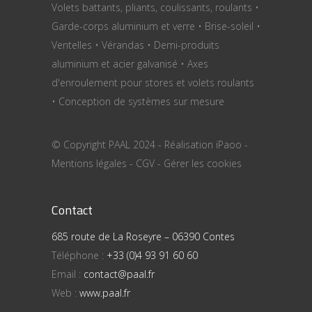
Volets battants, pliants, coulissants, roulants •
Garde-corps aluminium et verre • Brise-soleil •
Ventelles • Vérandas • Demi-produits
aluminium et acier galvanisé • Axes
d'enroulement pour stores et volets roulants
• Conception de systèmes sur mesure
© Copyright PAAL 2024 - Réalisation
iPaoo
-
Mentions légales
-
CGV
-
Gérer les cookies
Contact
685 route de La Roseyre – 06390 Contes
Téléphone :
+33 (0)4 93 91 60 60
Email :
contact@paal.fr
Web :
www.paal.fr