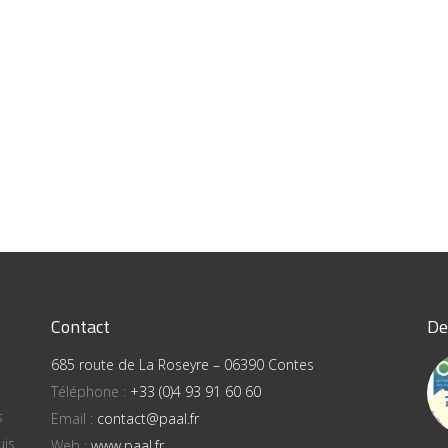
Contact
De
685 route de La Roseyre – 06390 Contes
Téléphone :
+33 (0)4 93 91 60 60
s
Email :
contact@paal.fr
uis
Web :
www.paal.fr