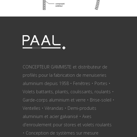
CONCEPTEUR GAMMISTE et distributeur de
profilés pour la fabrication de menuiseries
aluminium depuis 1958 • Fenêtres • Portes •
Volets battants, pliants, coulissants, roulants •
Garde-corps aluminium et verre • Brise-soleil •
Ventelles • Vérandas • Demi-produits
aluminium et acier galvanisé • Axes
d'enroulement pour stores et volets roulants
• Conception de systèmes sur mesure