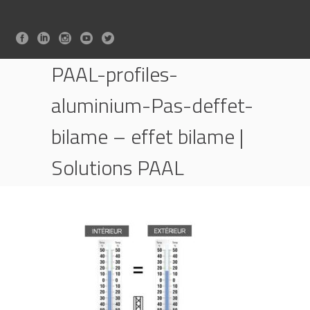
PAAL-profiles-
aluminium-Pas-deffet-
bilame – effet bilame |
Solutions PAAL
HOME
LES SOLUTIONS PAAL CONTRE "L'EFFET BILAME"
PAAL-PROFILES-ALUMINIUM-PAS-DEFFET-
BILAME – EFFET BILAME | SOLUTIONS PAAL