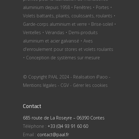
aluminium depuis 1958 • Fenêtres • Portes •
Volets battants, pliants, coulissants, roulants •
Garde-corps aluminium et verre • Brise-soleil •
Ventelles • Vérandas • Demi-produits
aluminium et acier galvanisé • Axes
d'enroulement pour stores et volets roulants
• Conception de systèmes sur mesure
© Copyright PAAL 2024 - Réalisation
iPaoo
-
Mentions légales
-
CGV
-
Gérer les cookies
Contact
685 route de La Roseyre – 06390 Contes
Téléphone :
+33 (0)4 93 91 60 60
Email :
contact@paal.fr