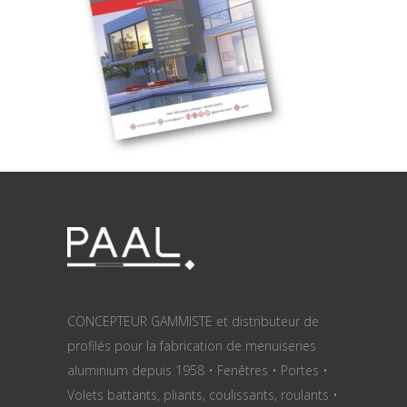
CONCEPTEUR GAMMISTE et distributeur de
profilés pour la fabrication de menuiseries
aluminium depuis 1958 • Fenêtres • Portes •
Volets battants, pliants, coulissants, roulants •