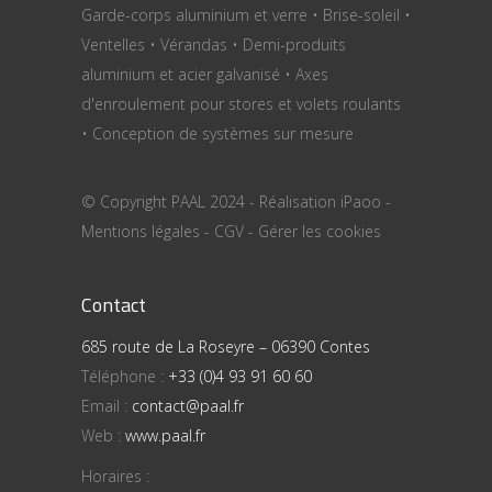
Garde-corps aluminium et verre • Brise-soleil •
Ventelles • Vérandas • Demi-produits
aluminium et acier galvanisé • Axes
d'enroulement pour stores et volets roulants
• Conception de systèmes sur mesure
© Copyright PAAL 2024 - Réalisation
iPaoo
-
Mentions légales
-
CGV
-
Gérer les cookies
Contact
685 route de La Roseyre – 06390 Contes
Téléphone :
+33 (0)4 93 91 60 60
Email :
contact@paal.fr
Web :
www.paal.fr
Horaires :