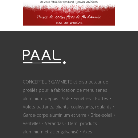
CONCEPTEUR GAMMISTE et distributeur de
profilés pour la fabrication de menuiseries
aluminium depuis 1958 • Fenêtres • Portes •
Volets battants, pliants, coulissants, roulants •
Garde-corps aluminium et verre • Brise-soleil •
Ventelles • Vérandas • Demi-produits
aluminium et acier galvanisé • Axes