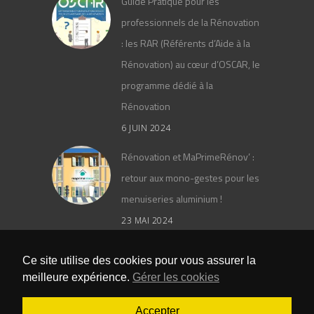
Guide Pratique pour les
professionnels de la Rénovation
: les RAR (Référents d’Aide à la
Rénovation) au cœur d’OSCAR, le
programme dédié à la
Rénovation
6 JUIN 2024
Rénovation et MaPrimeRénov’ :
retour aux mono-gestes pour les
menuiseries aluminium !
23 MAI 2024
Le catalogue général PAAL 2024
Ce site utilise des cookies pour vous assurer la
meilleure expérience.
Gérer les cookies
25 AVRIL 2024
Accepter