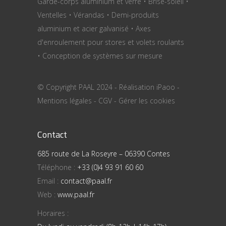
Garde-corps aluminium et verre • Brise-soleil •
Ventelles • Vérandas • Demi-produits
aluminium et acier galvanisé • Axes
d'enroulement pour stores et volets roulants
• Conception de systèmes sur mesure
© Copyright PAAL 2024 - Réalisation
iPaoo
-
Mentions légales
-
CGV
-
Gérer les cookies
Contact
685 route de La Roseyre – 06390 Contes
Téléphone :
+33 (0)4 93 91 60 60
Email :
contact@paal.fr
Web :
www.paal.fr
Horaires :