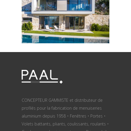
Eylina 52
FENÊTRES ET PORTES À RPT
CONCEPTEUR GAMMISTE et distributeur de
profilés pour la fabrication de menuiseries
aluminium depuis 1958 • Fenêtres • Portes •
Volets battants, pliants, coulissants, roulants •