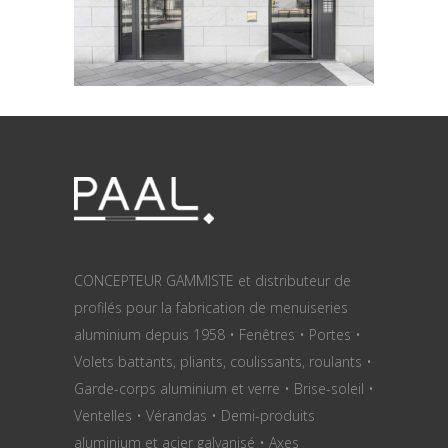
CONCEPTEUR GAMMISTE et distributeur de
profilés pour la fabrication de menuiseries
aluminium depuis 1958 • Fenêtres • Portes •
Volets battants, pliants, coulissants, roulants •
Garde-corps aluminium et verre • Brise-soleil •
Ventelles • Vérandas • Demi-produits
aluminium et acier galvanisé • Axes