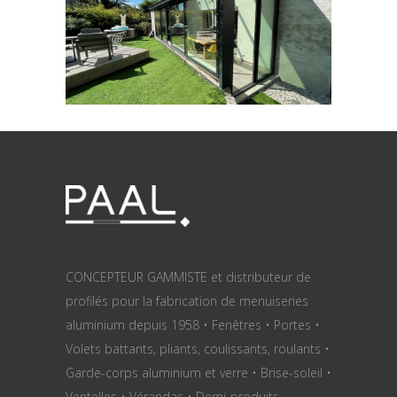
VÉRANDAS
CONCEPTEUR GAMMISTE et distributeur de
profilés pour la fabrication de menuiseries
aluminium depuis 1958 • Fenêtres • Portes •
Volets battants, pliants, coulissants, roulants •
Garde-corps aluminium et verre • Brise-soleil •
Ventelles • Vérandas • Demi-produits