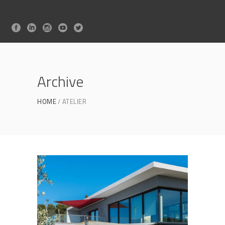
Archive
HOME
ATELIER
Eylina 70
FENÊTRES ET PORTES À RPT