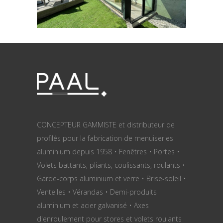
CONCEPTEUR GAMMISTE et distributeur de
profilés pour la fabrication de menuiseries
aluminium depuis 1958 • Fenêtres • Portes •
Volets battants, pliants, coulissants, roulants •
Garde-corps aluminium et verre • Brise-soleil •
Ventelles • Vérandas • Demi-produits
aluminium et acier galvanisé • Axes
d'enroulement pour stores et volets roulants