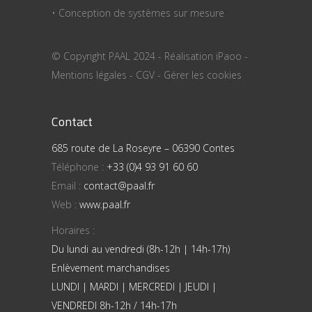
• Conception de systèmes sur mesure
© Copyright PAAL 2024 - Réalisation
iPaoo
-
Mentions légales
-
CGV
-
Gérer les cookies
Contact
685 route de La Roseyre – 06390 Contes
Téléphone :
+33 (0)4 93 91 60 60
Email :
contact@paal.fr
Web :
www.paal.fr
Horaires :
Du lundi au vendredi (8h-12h | 14h-17h)
Enlèvement marchandises
LUNDI | MARDI | MERCREDI | JEUDI |
VENDREDI 8h-12h / 14h-17h