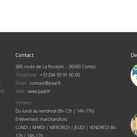
Contact
De
685 route de La Roseyre – 06390 Contes
Téléphone :
+33 (0)4 93 91 60 60
s
Email :
contact@paal.fr
uis
Web :
www.paal.fr
Horaires :
Du lundi au vendredi (8h-12h | 14h-17h)
Enlèvement marchandises
LUNDI | MARDI | MERCREDI | JEUDI | VENDREDI 8h-
12h / 14h-17h