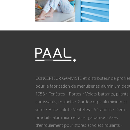
CONCEPTEUR GAMMISTE et distributeur de profilé
pour la fabrication de menuiseries aluminium dep
1958 • Fenêtres • Portes • Volets battants, pliants,
coulissants, roulants • Garde-corps aluminium et
verre • Brise-soleil • Ventelles • Vérandas • Demi-
produits aluminium et acier galvanisé • Axes
d'enroulement pour stores et volets roulants •