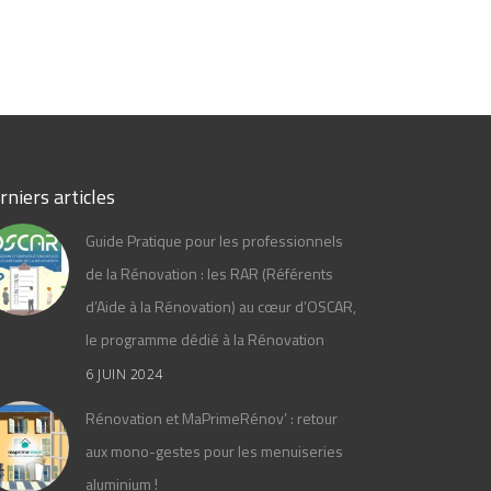
rniers articles
Guide Pratique pour les professionnels
de la Rénovation : les RAR (Référents
d’Aide à la Rénovation) au cœur d’OSCAR,
le programme dédié à la Rénovation
6 JUIN 2024
Rénovation et MaPrimeRénov’ : retour
aux mono-gestes pour les menuiseries
aluminium !