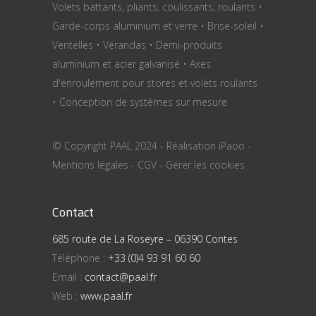
Volets battants, pliants, coulissants, roulants •
Garde-corps aluminium et verre • Brise-soleil •
Ventelles • Vérandas • Demi-produits
aluminium et acier galvanisé • Axes
d'enroulement pour stores et volets roulants
• Conception de systèmes sur mesure
© Copyright PAAL 2024 - Réalisation
iPaoo
-
Mentions légales
-
CGV
-
Gérer les cookies
Contact
685 route de La Roseyre – 06390 Contes
Téléphone :
+33 (0)4 93 91 60 60
Email :
contact@paal.fr
Web :
www.paal.fr