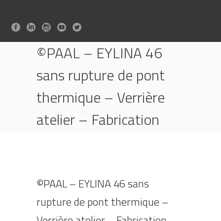
©PAAL – EYLINA 46
sans rupture de pont
thermique – Verrière
atelier – Fabrication
ELIT’ALU 06
HOME
EYLINA 46
©PAAL – EYLINA 46 SANS RUPTURE DE PONT
THERMIQUE – VERRIÈRE ATELIER – FABRICATION
©PAAL – EYLINA 46 sans
ELIT’ALU 06
rupture de pont thermique –
Verrière atelier – Fabrication