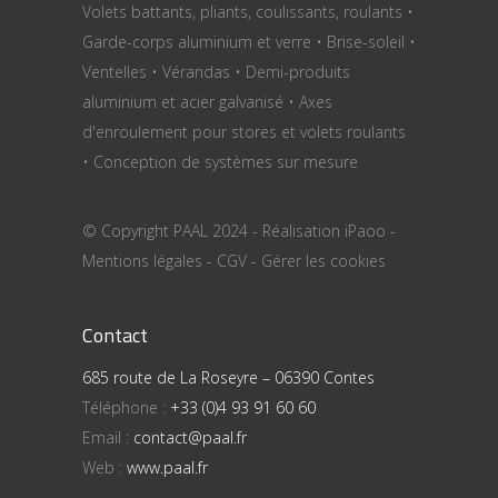
Volets battants, pliants, coulissants, roulants •
Garde-corps aluminium et verre • Brise-soleil •
Ventelles • Vérandas • Demi-produits
aluminium et acier galvanisé • Axes
d'enroulement pour stores et volets roulants
• Conception de systèmes sur mesure
© Copyright PAAL 2024 - Réalisation
iPaoo
-
Mentions légales
-
CGV
-
Gérer les cookies
Contact
685 route de La Roseyre – 06390 Contes
Téléphone :
+33 (0)4 93 91 60 60
Email :
contact@paal.fr
Web :
www.paal.fr