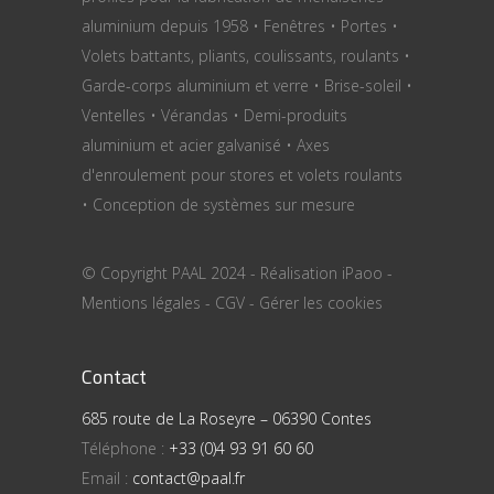
aluminium depuis 1958 • Fenêtres • Portes •
Volets battants, pliants, coulissants, roulants •
Garde-corps aluminium et verre • Brise-soleil •
Ventelles • Vérandas • Demi-produits
aluminium et acier galvanisé • Axes
d'enroulement pour stores et volets roulants
• Conception de systèmes sur mesure
© Copyright PAAL 2024 - Réalisation
iPaoo
-
Mentions légales
-
CGV
-
Gérer les cookies
Contact
685 route de La Roseyre – 06390 Contes
Téléphone :
+33 (0)4 93 91 60 60
Email :
contact@paal.fr