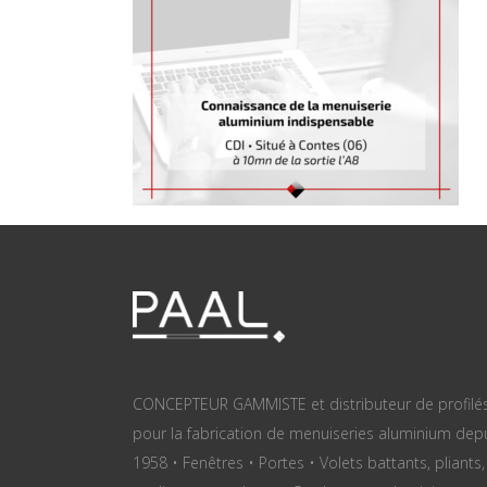
CONCEPTEUR GAMMISTE et distributeur de profilé
pour la fabrication de menuiseries aluminium dep
1958 • Fenêtres • Portes • Volets battants, pliants,