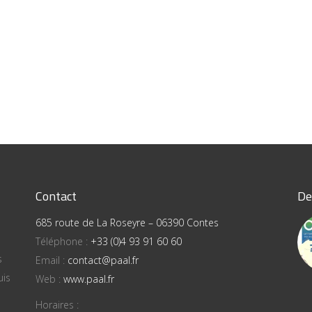
Contact
De
685 route de La Roseyre – 06390 Contes
Téléphone :
+33 (0)4 93 91 60 60
s
Email :
contact@paal.fr
uis
Web :
www.paal.fr
Horaires :