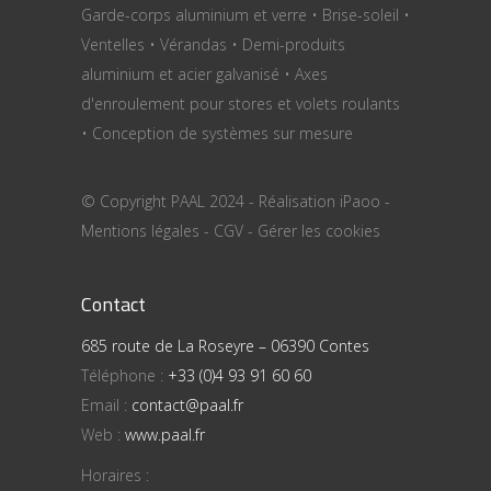
Garde-corps aluminium et verre • Brise-soleil •
Ventelles • Vérandas • Demi-produits
aluminium et acier galvanisé • Axes
d'enroulement pour stores et volets roulants
• Conception de systèmes sur mesure
© Copyright PAAL 2024 - Réalisation
iPaoo
-
Mentions légales
-
CGV
-
Gérer les cookies
Contact
685 route de La Roseyre – 06390 Contes
Téléphone :
+33 (0)4 93 91 60 60
Email :
contact@paal.fr
Web :
www.paal.fr
Horaires :