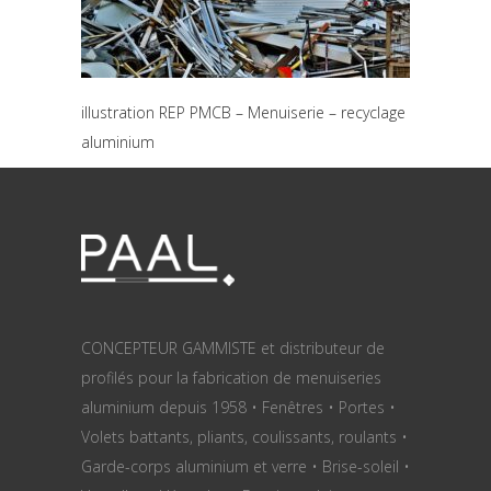
illustration REP PMCB – Menuiserie – recyclage
aluminium
CONCEPTEUR GAMMISTE et distributeur de
profilés pour la fabrication de menuiseries
aluminium depuis 1958 • Fenêtres • Portes •
Volets battants, pliants, coulissants, roulants •
Garde-corps aluminium et verre • Brise-soleil •