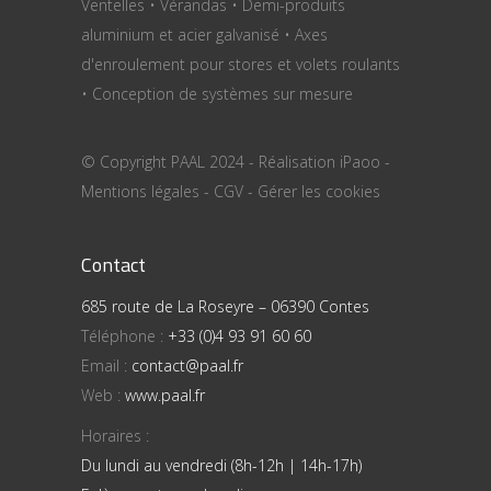
Ventelles • Vérandas • Demi-produits
aluminium et acier galvanisé • Axes
d'enroulement pour stores et volets roulants
• Conception de systèmes sur mesure
© Copyright PAAL 2024 - Réalisation
iPaoo
-
Mentions légales
-
CGV
-
Gérer les cookies
Contact
685 route de La Roseyre – 06390 Contes
Téléphone :
+33 (0)4 93 91 60 60
Email :
contact@paal.fr
Web :
www.paal.fr
Horaires :
Du lundi au vendredi (8h-12h | 14h-17h)