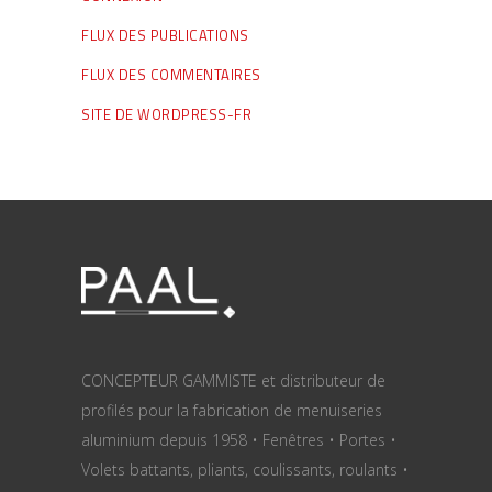
FLUX DES PUBLICATIONS
FLUX DES COMMENTAIRES
SITE DE WORDPRESS-FR
CONCEPTEUR GAMMISTE et distributeur de
profilés pour la fabrication de menuiseries
aluminium depuis 1958 • Fenêtres • Portes •
Volets battants, pliants, coulissants, roulants •