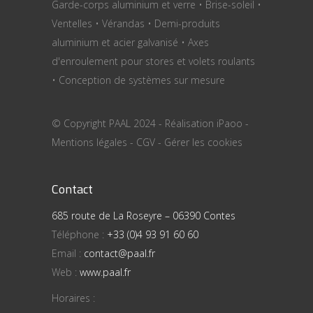
Garde-corps aluminium et verre • Brise-soleil •
Ventelles • Vérandas • Demi-produits
aluminium et acier galvanisé • Axes
d'enroulement pour stores et volets roulants
• Conception de systèmes sur mesure
© Copyright PAAL 2024 - Réalisation
iPaoo
-
Mentions légales
-
CGV
-
Gérer les cookies
Contact
685 route de La Roseyre – 06390 Contes
Téléphone :
+33 (0)4 93 91 60 60
Email :
contact@paal.fr
Web :
www.paal.fr
Horaires :