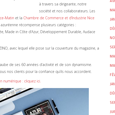
AV
à travers sa dirigeante, notre
MA
société et nos collaborateurs. Les
ce-Matin
et la
Chambre de Commerce et d’Industrie Nice
JA
 azuréenne récompense plusieurs catégories :
DÉ
nnée, Made in Côte d’Azur, Développement Durable, Audace
NO
SE
INO, avec lequel elle pose sur la couverture du magazine, a
MA
à l’aube de ses 60 années d’activité et de son dynamisme.
MA
us nos clients pour la confiance qu’ils nous accordent.
FÉ
n numérique : cliquez ici.
JA
DÉ
SE
JU