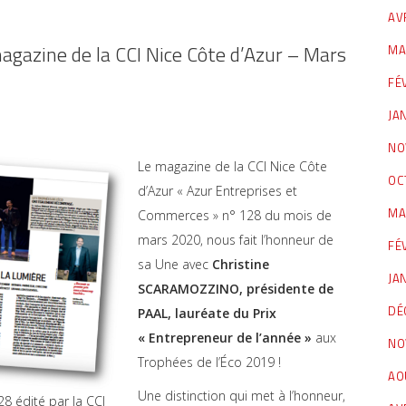
AV
gazine de la CCI Nice Côte d’Azur – Mars
MA
FÉ
JA
NO
Le magazine de la CCI Nice Côte
OC
d’Azur « Azur Entreprises et
MA
Commerces » n° 128 du mois de
mars 2020, nous fait l’honneur de
FÉ
sa Une avec
Christine
JA
SCARAMOZZINO, présidente de
DÉ
PAAL, lauréate du Prix
« Entrepreneur de l’année »
aux
NO
Trophées de l’Éco 2019 !
AO
Une distinction qui met à l’honneur,
 édité par la CCI