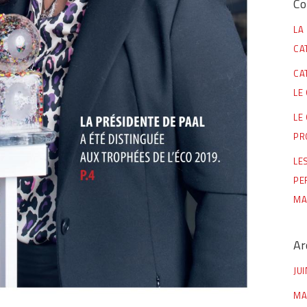
Co
LA
CA
CA
LE
LE
PR
LE
PE
MA
Ar
JU
MA