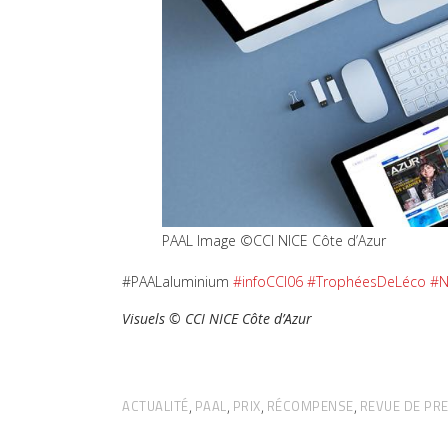
PAAL Image ©CCI NICE Côte d’Azur
#PAALaluminium
#infoCCI06
#TrophéesDeLéco
#
Visuels © CCI NICE Côte d’Azur
ACTUALITÉ
PAAL
PRIX
RÉCOMPENSE
REVUE DE PR
,
,
,
,