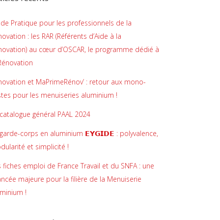
de Pratique pour les professionnels de la
ovation : les RAR (Référents d’Aide à la
novation) au cœur d’OSCAR, le programme dédié à
 Rénovation
novation et MaPrimeRénov’ : retour aux mono-
stes pour les menuiseries aluminium !
 catalogue général PAAL 2024
garde-corps en aluminium 𝗘𝗬𝗚𝗜𝗗𝗘 : polyvalence,
ularité et simplicité !
 fiches emploi de France Travail et du SNFA : une
ncée majeure pour la filière de la Menuiserie
uminium !