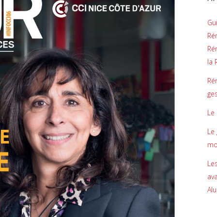
Gui
Rén
Ré
la
Ré
ge
Le
Le 
mod
Les
ava
Al