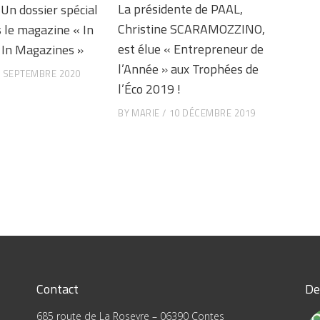
La présidente de PAAL,
Un dossier spécial
Christine SCARAMOZZINO,
 le magazine « In
est élue « Entrepreneur de
| In Magazines »
l’Année » aux Trophées de
9 SEPTEMBRE 2020
l’Éco 2019 !
BY
MARIE
10 DÉCEMBRE 2019
Contact
De
685 route de La Roseyre – 06390 Contes