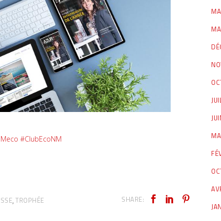
MA
MA
DÉ
NO
OC
JUI
JU
MA
NMeco
#ClubEcoNM
FÉ
OC
AV
SHARE:
ESSE
TROPHÉE
,
JA