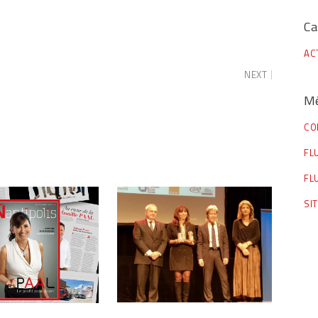
Ca
AC
NEXT
M
CO
FL
FL
SI