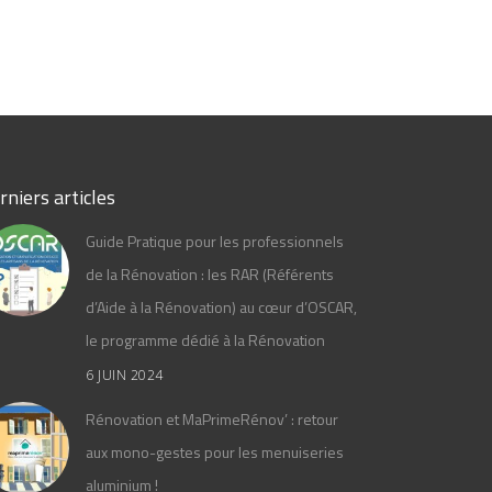
rniers articles
Guide Pratique pour les professionnels
de la Rénovation : les RAR (Référents
d’Aide à la Rénovation) au cœur d’OSCAR,
le programme dédié à la Rénovation
6 JUIN 2024
Rénovation et MaPrimeRénov’ : retour
aux mono-gestes pour les menuiseries
aluminium !