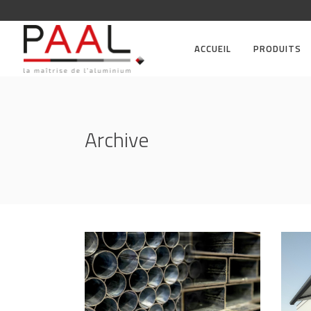
ACCUEIL
PRODUITS
Archive
Four
et v
Tubes acier galvanisé
AXE
AXES POUR STORES ET VOLETS
ROU
ROULANTS
/
STANDARDS
ALU/
ALU/ACIER