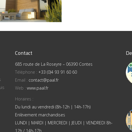
Contact
De
685 route de La Roseyre – 06390 Contes
Téléphone :
+33 (0)4 93 91 60 60
s
Email :
contact@paal.fr
uis
Web :
www.paal.fr
Horaires :
Du lundi au vendredi (8h-12h | 14h-17h)
Enlèvement marchandises
LUNDI | MARDI | MERCREDI | JEUDI | VENDREDI 8h-
12h / 14h-17h