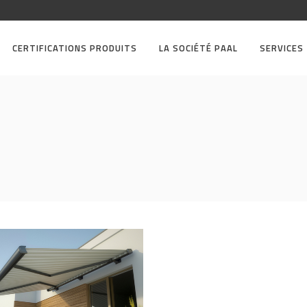
CERTIFICATIONS PRODUITS
LA SOCIÉTÉ PAAL
SERVICES
nitures acier pour stores
olets roulants
S POUR STORES ET VOLETS
LANTS
/
STANDARDS
ACIER