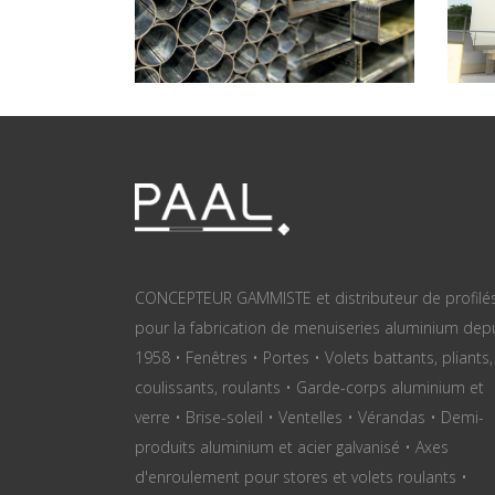
CONCEPTEUR GAMMISTE et distributeur de profilé
pour la fabrication de menuiseries aluminium dep
1958 • Fenêtres • Portes • Volets battants, pliants,
coulissants, roulants • Garde-corps aluminium et
verre • Brise-soleil • Ventelles • Vérandas • Demi-
produits aluminium et acier galvanisé • Axes
d'enroulement pour stores et volets roulants •