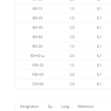
60×15
1,5
6,1
60×20
1,5
6,1
60×30
2,0
6,1
60×40
2,0
6,1
80×20
1,5
6,1
80×40 ☼
2,0
6,1
100×20
1,5
6,1
100×50
2,0
6,1
120×60
2,0
6,1
Désignation
Ep.
Long.
Référence