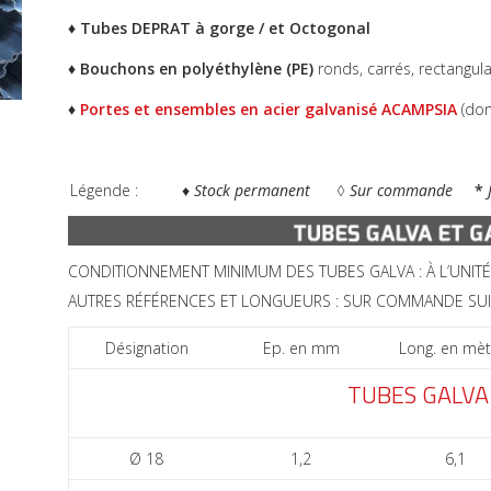
♦ Tubes DEPRAT à gorge / et Octogonal
♦ Bouchons en polyéthylène (PE)
ronds, carrés, rectangula
♦
Portes et ensembles en acier galvanisé ACAMPSIA
(don
Légende : ♦
Stock permanent
◊
Sur commande
*
CONDITIONNEMENT MINIMUM DES TUBES GALVA : À L’UNITÉ
AUTRES RÉFÉRENCES ET LONGUEURS : SUR COMMANDE SU
Désignation
Ep. en mm
Long. en mèt
TUBES GALVA
Ø 18
1,2
6,1