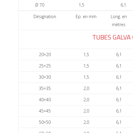
Ø 70
1,5
6,1
Désignation
Ep. en mm
Long. en
mètres
TUBES GALVA
20×20
1,5
6,1
25×25
1,5
6,1
30×30
1,5
6,1
35×35
2,0
6,1
40×40
2,0
6,1
45×45
2,0
6,1
50×50
2,0
6,1