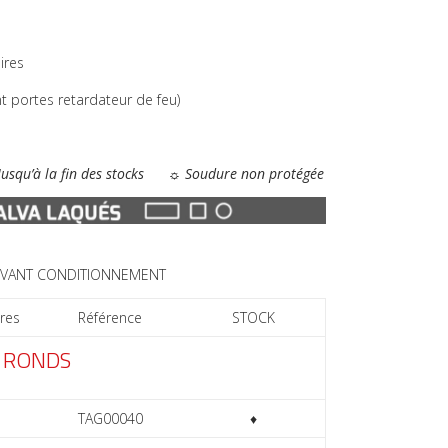
ires
t portes retardateur de feu)
Jusqu’à la fin des stocks ☼ Soudure non protégée
IVANT CONDITIONNEMENT
res
Référence
STOCK
 RONDS
TAG00040
♦