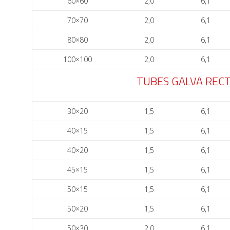
60×60
2,0
6,1
70×70
2,0
6,1
80×80
2,0
6,1
100×100
2,0
6,1
TUBES GALVA REC
30×20
1,5
6,1
40×15
1,5
6,1
40×20
1,5
6,1
45×15
1,5
6,1
50×15
1,5
6,1
50×20
1,5
6,1
50×30
2,0
6,1