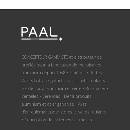
CONCEPTEUR GAMMISTE et distributeur de
profilés pour la fabrication de menuiseries
aluminium depuis 1958 • Fenêtres • Portes •
Volets battants, pliants, coulissants, roulants •
Garde-corps aluminium et verre • Brise-soleil •
Ventelles • Vérandas • Demi-produits
aluminium et acier galvanisé • Axes
d'enroulement pour stores et volets roulants
• Conception de systèmes sur mesure