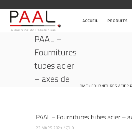
ACCUEIL
PRODUITS
PAAL –
Fournitures
tubes acier
– axes de
HOME
FOURNITURES ACIER 
stores et
volets
roulants –
PAAL – Fournitures tubes acier – a
DEPRAT
23 MARS 2021
0