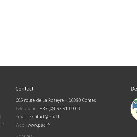
Contact
De
685 route de La Roseyre – 06390 Contes
Téléphone :
+33 (0)4 93 91 60 60
s
Email :
contact@paal.fr
uis
Web :
www.paal.fr
Horaires :