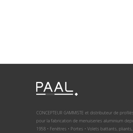
CONCEPTEUR GAMMISTE et distributeur de profilé
pour la fabrication de menuiseries aluminium dep
1958 • Fenêtres • Portes • Volets battants, pliants,