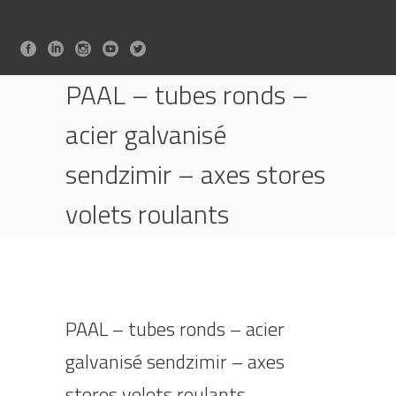
PAAL – tubes ronds –
acier galvanisé
sendzimir – axes stores
volets roulants
HOME
FOURNITURES ACIER POUR STORES ET VOLETS
ROULANTS
PAAL – TUBES RONDS – ACIER GALVANISÉ
PAAL – tubes ronds – acier
SENDZIMIR – AXES STORES VOLETS ROULANTS
galvanisé sendzimir – axes
stores volets roulants