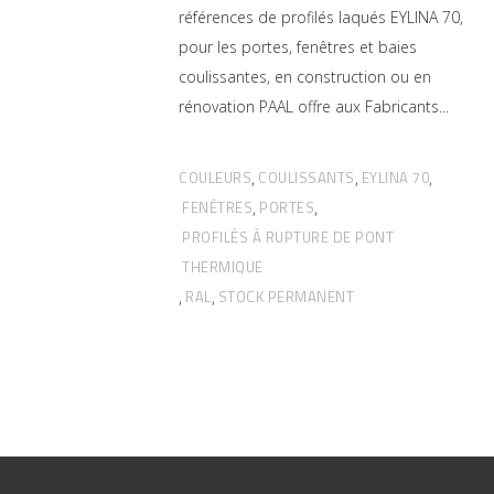
références de profilés laqués EYLINA 70,
pour les portes, fenêtres et baies
coulissantes, en construction ou en
rénovation PAAL offre aux Fabricants
COULEURS
COULISSANTS
EYLINA 70
,
,
,
FENÊTRES
PORTES
,
,
PROFILÉS À RUPTURE DE PONT
THERMIQUE
RAL
STOCK PERMANENT
,
,