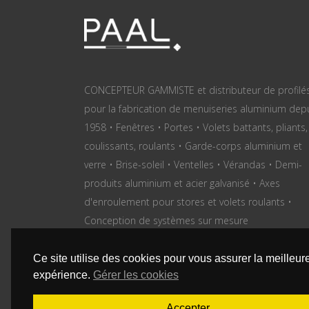
CONCEPTEUR GAMMISTE et distributeur de profilé
pour la fabrication de menuiseries aluminium dep
1958 • Fenêtres • Portes • Volets battants, pliants,
coulissants, roulants • Garde-corps aluminium et
verre • Brise-soleil • Ventelles • Vérandas • Demi-
produits aluminium et acier galvanisé • Axes
d'enroulement pour stores et volets roulants •
Conception de systèmes sur mesure
Ce site utilise des cookies pour vous assurer la meilleur
© Copyright PAAL 2024 - Réalisation
iPaoo
-
Menti
expérience.
Gérer les cookies
légales
-
CGV
-
Gérer les cookies
Accepter