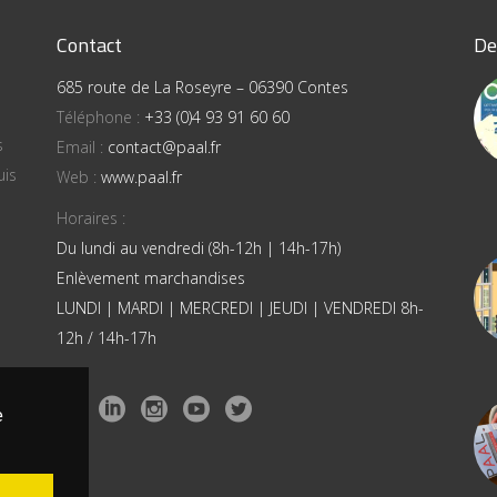
Contact
De
685 route de La Roseyre – 06390 Contes
Téléphone :
+33 (0)4 93 91 60 60
s
Email :
contact@paal.fr
uis
Web :
www.paal.fr
Horaires :
Du lundi au vendredi (8h-12h | 14h-17h)
Enlèvement marchandises
LUNDI | MARDI | MERCREDI | JEUDI | VENDREDI 8h-
12h / 14h-17h
e
ons