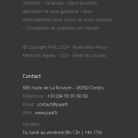
Ventelles • Vérandas • Demi-produits
aluminium et acier galvanisé • Axes
d'enroulement pour stores et volets roulants
• Conception de systèmes sur mesure
© Copyright PAAL 2024 - Réalisation
iPaoo
-
Mentions légales
-
CGV
-
Gérer les cookies
Contact
685 route de La Roseyre – 06390 Contes
Téléphone :
+33 (0)4 93 91 60 60
Email :
contact@paal.fr
Web :
www.paal.fr
Horaires :
Du lundi au vendredi (8h-12h | 14h-17h)