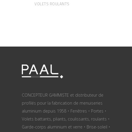
VOLETS ROULANTS
CONCEPTEUR GAMMISTE et distributeur de
profilés pour la fabrication de menuiseries
aluminium depuis 1958 • Fenêtres • Portes •
Volets battants, pliants, coulissants, roulants •
Garde-corps aluminium et verre • Brise-soleil •