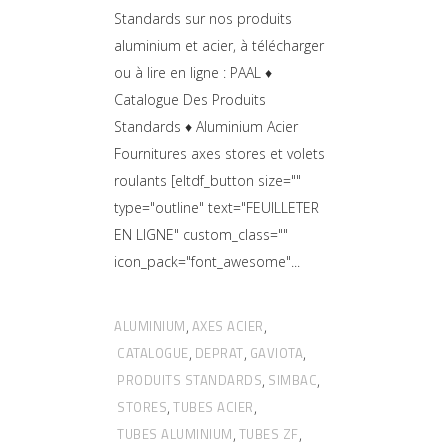
Standards sur nos produits
aluminium et acier, à télécharger
ou à lire en ligne : PAAL ♦
Catalogue Des Produits
Standards ♦ Aluminium Acier
Fournitures axes stores et volets
roulants [eltdf_button size=""
type="outline" text="FEUILLETER
EN LIGNE" custom_class=""
icon_pack="font_awesome"
ALUMINIUM
AXES ACIER
,
,
CATALOGUE
DEPRAT
GAVIOTA
,
,
,
PRODUITS STANDARDS
SIMBAC
,
,
STORES
TUBES ACIER
,
,
TUBES ALUMINIUM
TUBES ZF
,
,