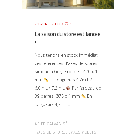
29 AVRIL 2022
1
La saison du store est lancée
!
Nous tenons en stock immédiat
ces références d'axes de stores
Simbac à Gorge ronde : Ø70 x 1
mm
En longueurs 4,7m L /
6,0m L / 7,2m L
Par fardeau de
39 barres. Ø78 x 1 mm
En
longueurs 4,7m L
ACIER GALVANISÉ
,
AXES DE STORES ; AXES VOLETS