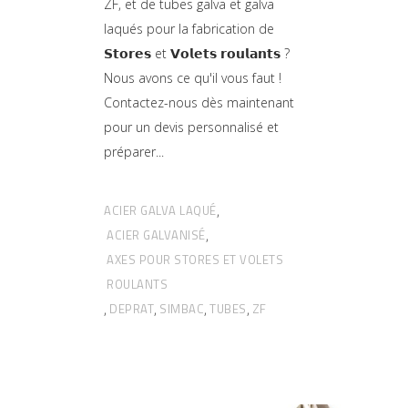
ZF, et de tubes galva et galva
laqués pour la fabrication de
𝗦𝘁𝗼𝗿𝗲𝘀 et 𝗩𝗼𝗹𝗲𝘁𝘀 𝗿𝗼𝘂𝗹𝗮𝗻𝘁𝘀 ?
Nous avons ce qu'il vous faut !
Contactez-nous dès maintenant
pour un devis personnalisé et
préparer
ACIER GALVA LAQUÉ
,
ACIER GALVANISÉ
,
AXES POUR STORES ET VOLETS
ROULANTS
DEPRAT
SIMBAC
TUBES
ZF
,
,
,
,