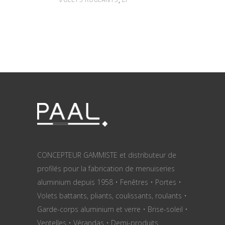
CONCEPTEUR GAMMISTE et distributeur de
profilés pour la fabrication de menuiseries
aluminium depuis 1958 • Fenêtres • Portes •
Volets battants, pliants, coulissants, roulants •
Garde-corps aluminium et verre • Brise-soleil •
Ventelles • Vérandas • Demi-produits