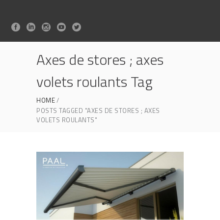
Axes de stores ; axes
volets roulants Tag
HOME
POSTS TAGGED "AXES DE STORES ; AXES
VOLETS ROULANTS"