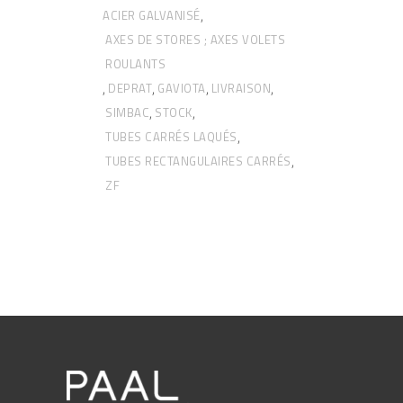
ACIER GALVANISÉ
,
AXES DE STORES ; AXES VOLETS
ROULANTS
DEPRAT
GAVIOTA
LIVRAISON
,
,
,
,
SIMBAC
STOCK
,
,
TUBES CARRÉS LAQUÉS
,
TUBES RECTANGULAIRES CARRÉS
,
ZF