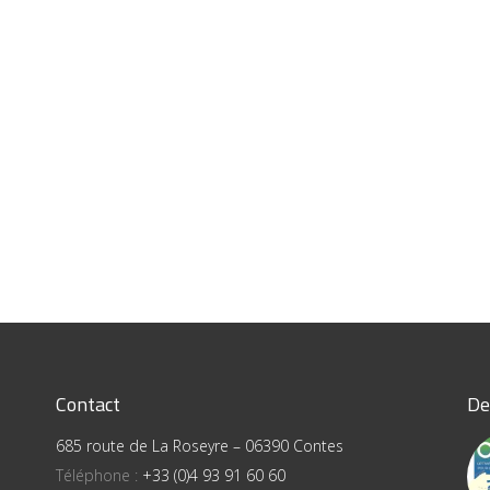
Contact
De
685 route de La Roseyre – 06390 Contes
Téléphone :
+33 (0)4 93 91 60 60