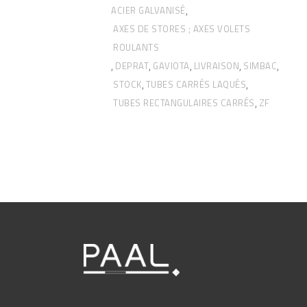
ACIER GALVANISÉ
,
AXES DE STORES ; AXES VOLETS
ROULANTS
DEPRAT
GAVIOTA
LIVRAISON
SIMBAC
,
,
,
,
,
STOCK
TUBES CARRÉS LAQUÉS
,
,
TUBES RECTANGULAIRES CARRÉS
ZF
,