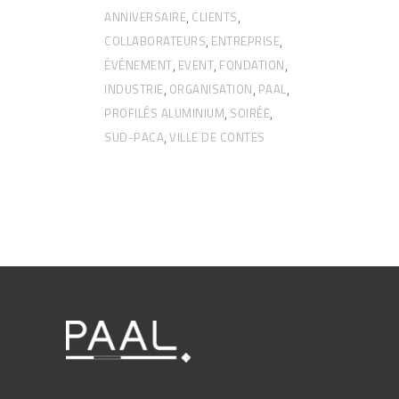
ANNIVERSAIRE
CLIENTS
,
,
COLLABORATEURS
ENTREPRISE
,
,
ÉVÉNEMENT
EVENT
FONDATION
,
,
,
INDUSTRIE
ORGANISATION
PAAL
,
,
,
PROFILÉS ALUMINIUM
SOIRÉE
,
,
SUD-PACA
VILLE DE CONTES
,