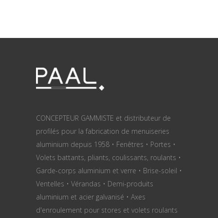
CONCEPTEUR GAMMISTE et distributeur de
profilés pour la fabrication de menuiseries
aluminium depuis 1958 • Fenêtres • Portes •
Volets battants, pliants, coulissants, roulants •
Garde-corps aluminium et verre • Brise-soleil •
Ventelles • Vérandas • Demi-produits
aluminium et acier galvanisé • Axes
d'enroulement pour stores et volets roulants