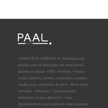
CONCEPTEUR GAMMISTE et distributeur de
profilés pour la fabrication de menuiseries
aluminium depuis 1958 • Fenêtres • Portes •
Volets battants, pliants, coulissants, roulants •
Garde-corps aluminium et verre • Brise-soleil •
Ventelles • Vérandas • Demi-produits
aluminium et acier galvanisé • Axes
d'enroulement pour stores et volets roulants